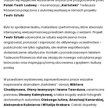
odbyło się wyjątkowe wydarzenie artystyczne przygotowane przez
Polski Teatr Ludowy
– inscenizacja
„Kartoteki”
Tadeusza
Różewicza połączona z autorską wystawą w ramach projektu
Teatr Sztuki
.
Było to spotkanie teatru, malarstwa i performansu, które stworzyło
intensywną, wielowymiarową przestrzeń dialogu z widzem. Projekt
Teatr Sztuki
udowodnił, że sztuka współczesna może
angażować, poruszać i zapraszać do aktywnego uczestnictwa –
publiczność nie tylko oglądała, ale realnie współtworzyła
doświadczenie artystyczne. Kontakt z ponadczasowym tekstem
Tadeusza Różewicza stał się okazją do nowego odczytania jego
twórczości oraz inspirującą formą obcowania z językiem i kulturą
polską.
W przestrzeni wystawowej zaprezentowano prace wizualne
inspirowane dramatem „Kartoteka”: obrazy
Wiktora
Chadżynowa, Ołeny Iwanyszyn i Iwana Twerduna
, ceramiczne
panneau
Oksany Kałmykowej
, a także bogaty wybór fotografii
archiwalnych autorstwa
Oleksego Iutina, Anastasji Kanarskiej,
Aleksandra Kuśnierza i Witalija Hrabara
. Całość dopełniły